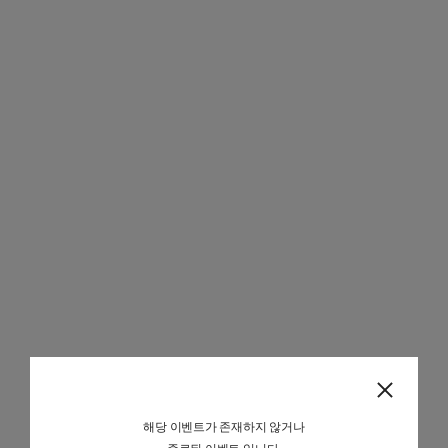
팝
업
닫
해당 이벤트가 존재하지 않거나
기