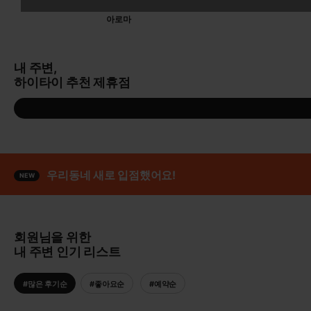
아로마
내 주변,
하이타이 추천 제휴점
우리동네 새로 입점했어요!
회원님을 위한
내 주변 인기 리스트
#많은 후기순
#좋아요순
#예약순