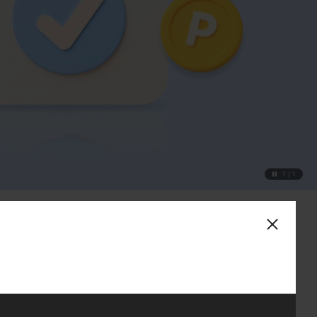
1
/
1
팝
팝
업
업
닫
닫
기
기
베트남